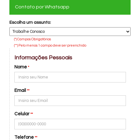
Contato por Whatsapp
Escolha um assunto:
(*) Campos Obrigatórios
(**) Pelo menos 1 campo deve ser preenchido
Informações Pessoais
Nome
*
Email
**
Celular
**
Telefone
**