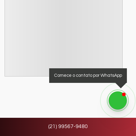
Comece o contato por WhatsApp
(
21
)
99567-9480