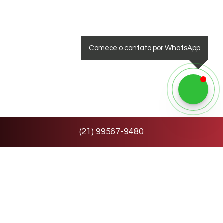
Comece o contato por WhatsApp
(
21
)
99567-9480