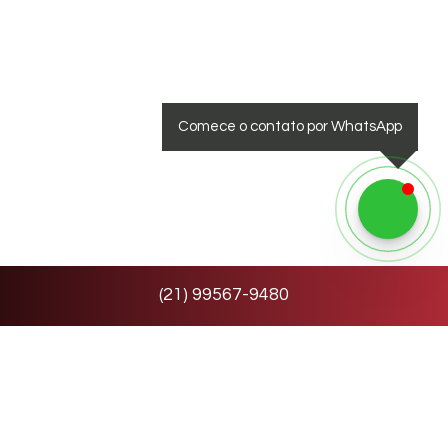
Comece o contato por WhatsApp
(
21
)
99567-9480