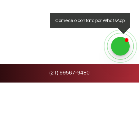
Comece o contato por WhatsApp
(
21
)
99567-9480