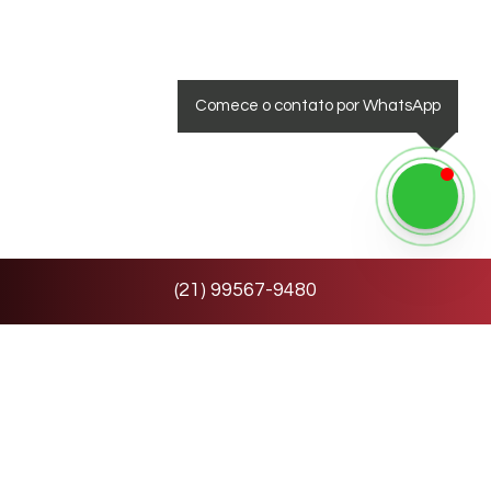
Comece o contato por WhatsApp
(
21
)
99567-9480