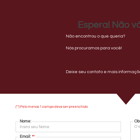
Início
S
Espera! Não vá
Não encontrou o que queria?
R
(
21
Nós procuramos para você!
Deixe seu contato e mais informaçõe
(**) Pelo menos 1 campo deve ser preenchido
Nome:
Ob
Email:
**