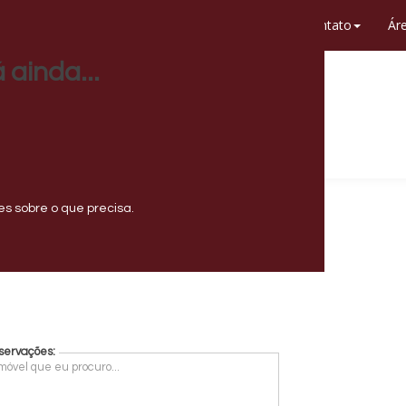
obre Nós
Compre e Venda
Financie
Contato
Áre
 ainda...
EIS PRÍNCIPE - CRECI JURÍDICO 1630
)
99567-9480
Comercial
reisprincipe1@reisprincipe.com.br
s sobre o que precisa.
servações: