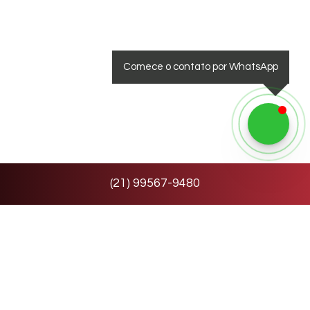
Comece o contato por WhatsApp
(
21
)
99567-9480