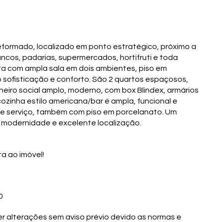
formado, localizado em ponto estratégico, próximo a
cos, padarias, supermercados, hortifruti e toda
nta com ampla sala em dois ambientes, piso em
 sofisticação e conforto. São 2 quartos espaçosos,
eiro social amplo, moderno, com box Blindex, armários
zinha estilo americana/bar é ampla, funcional e
 de serviço, também com piso em porcelanato. Um
 modernidade e excelente localização.
a ao imóvel!
0
r alterações sem aviso prévio devido as normas e