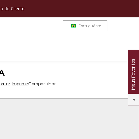
a do Cliente
Português
Meus Favoritos
A
ritar
Imprimir
Compartilhar: