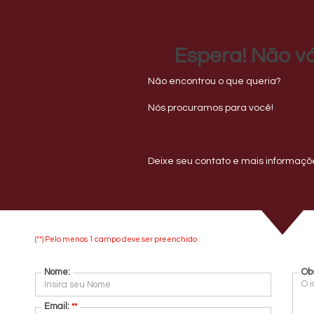
Início
S
Espera! Não vá
Não encontrou o que queria?
R
(
21
Nós procuramos para você!
EXCELENTE APARTAMENTO 2
Deixe seu contato e mais informaçõe
Conheça o Empreendimento Residencial 480
(**) Pelo menos 1 campo deve ser preenchido
Nome:
Ob
Email:
**