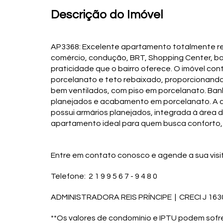
Descrição do Imóvel
AP3368: Excelente apartamento totalmente re
comércio, condução, BRT, Shopping Center, ban
praticidade que o bairro oferece. O imóvel co
porcelanato e teto rebaixado, proporcionando
bem ventilados, com piso em porcelanato. Banh
planejados e acabamento em porcelanato. A co
possui armários planejados, integrada à área
apartamento ideal para quem busca conforto,
Entre em contato conosco e agende a sua visit
Telefone: 2 1 9 9 5 6 7 - 9 4 8 0
ADMINISTRADORA REIS PRÍNCIPE | CRECI J 163
**Os valores de condomínio e IPTU podem sofre